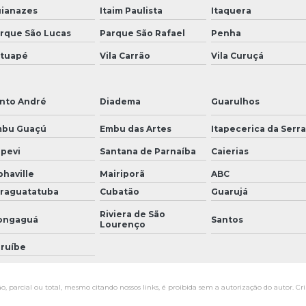
ianazes
Itaim Paulista
Itaquera
rque São Lucas
Parque São Rafael
Penha
tuapé
Vila Carrão
Vila Curuçá
nto André
Diadema
Guarulhos
bu Guaçú
Embu das Artes
Itapecerica da Serr
apevi
Santana de Parnaíba
Caierias
phaville
Mairiporã
ABC
raguatatuba
Cubatão
Guarujá
Riviera de São
ongaguá
Santos
Lourenço
ruíbe
, parcial ou total, mesmo citando nossos links, é proibida sem a autorização do autor. Cr