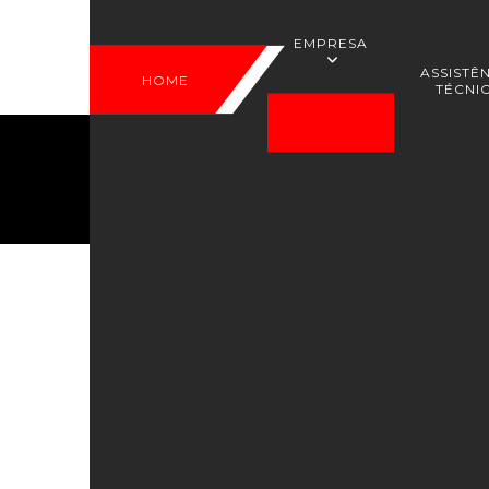
EMPRESA
ASSISTÊ
HOME
TÉCNI
Nossa
historia
Home
Informações
Elevadores manutenção 
Elevadores manut
Clique nas imagens para ampliar
Serviços de elevadores ma