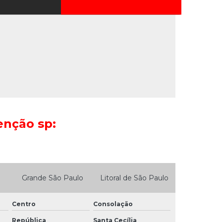
elevador
Empresas que trabalham com
manutenção de elevadores
Empresas de reforma de elevadores
Empresas de reparação de elevadores
Especialista em elevadores
Especialista em instalação e conserto de
elevadores
enção sp:
Manutenção e conservação de elevadores
Manutenção corretiva de elevador em são
paulo
Grande São Paulo
Litoral de São Paulo
Manutenção de elevador
Centro
Consolação
Manutenção de elevador comercial
República
Santa Cecília