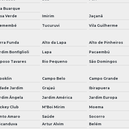
la Buarque
sa Verde
Imirim
Jaçanã
remembé
Tucuruvi
Vila Guilherme
rra Funda
Alto da Lapa
Alto de Pinheiros
rdim Bonfiglioli
Lapa
Pacaembú
poso Tavares
Rio Pequeno
São Domingos
ooklin
Campo Belo
Campo Grande
dade Jardim
Grajaú
Ibirapuera
rdim Ângela
Jardim América
Jardim Europa
ckey Club
M'Boi Mirim
Moema
nto Amaro
Saúde
Socorro
icanduva
Artur Alvim
Belém