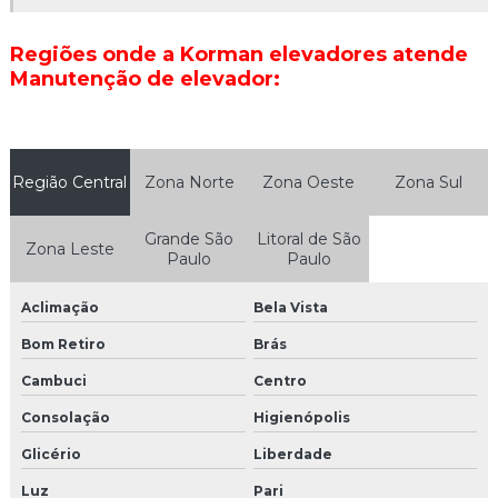
Empresas de embelezamento de elevadores
Regiões onde a Korman elevadores atende
Empresas de manutenção de elevadores em são paulo
Manutenção de elevador:
Empresas de modernização de elevadores
Empresas que fazem manutenção de elevadores
Região Central
Zona Norte
Zona Oeste
Zona Sul
Empresas que trabalham com manutenção de elevadores
Grande São
Litoral de São
Empresas de reforma de elevadores
Zona Leste
Paulo
Paulo
Empresas de reparação de elevadores
Aclimação
Bela Vista
Especialista em elevadores
Bom Retiro
Brás
Cambuci
Centro
Especialista em instalação e conserto de elevadores
Consolação
Higienópolis
Manutenção e conservação de elevadores
Glicério
Liberdade
Manutenção corretiva de elevador em são paulo
Luz
Pari