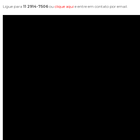
Ligue para
11 2914-7506
ou
clique aqui
e entre em contato por email.