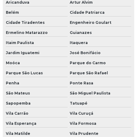
Aricanduva
Artur Alvim
Reforma de elevadores prediais
Belém
Cidade Patriarca
Reforma de elevadores sp
Cidade Tiradentes
Engenheiro Goulart
Reforma estética de elevadores
Ermelino Matarazzo
Guianazes
Itaim Paulista
Itaquera
Reforma de porta de elevador
Jardim Iguatemi
José Bonifácio
Reparação de elevadores
Moóca
Parque do Carmo
Reparo para elevadores
Parque São Lucas
Parque São Rafael
Penha
Ponte Rasa
Retrofit de elevadores
São Mateus
São Miguel Paulista
Segurança em elevadores de passageiros
Sapopemba
Tatuapé
Serviço de manutenção de elevadores
Vila Carrão
Vila Curuçá
Serviço de modernização de elevador em são paulo
Vila Esperança
Vila Formosa
Vila Matilde
Vila Prudente
Serviços de elevadores