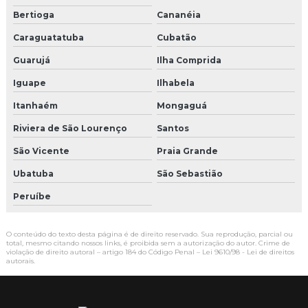
Bertioga
Cananéia
Caraguatatuba
Cubatão
Guarujá
Ilha Comprida
Iguape
Ilhabela
Itanhaém
Mongaguá
Riviera de São Lourenço
Santos
São Vicente
Praia Grande
Ubatuba
São Sebastião
Peruíbe
O conteúdo do texto desta página é de direito reservado. Sua reprodução, parcial ou
total, mesmo citando nossos links, é proibida sem a autorização do autor. Crime de
violação de direito autoral – artigo 184 do Código Penal –
Lei 9610/98 - Lei de direitos
autorais
.