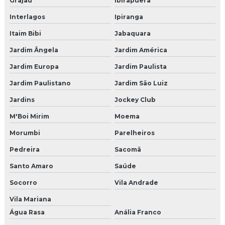
Grajaú
Ibirapuera
Modernização de elevadores sp
Interlagos
Ipiranga
Modernização estética de elevador em são paulo
Itaim Bibi
Jabaquara
Modernização estética de elevadores
Jardim Ângela
Jardim América
Jardim Europa
Jardim Paulista
Modernização técnica de elevador
Jardim Paulistano
Jardim São Luiz
Modernização técnica de elevador em são paulo
Jardins
Jockey Club
Modernizar elevadores
M'Boi Mirim
Moema
Orçamento para manutenção em elevadores
Morumbi
Parelheiros
Pedreira
Sacomã
Preço de modernização de elevadores
Santo Amaro
Saúde
Reforma de cabine elevador
Socorro
Vila Andrade
Reforma elevador condomínio
Vila Mariana
Água Rasa
Anália Franco
Reforma de elevadores