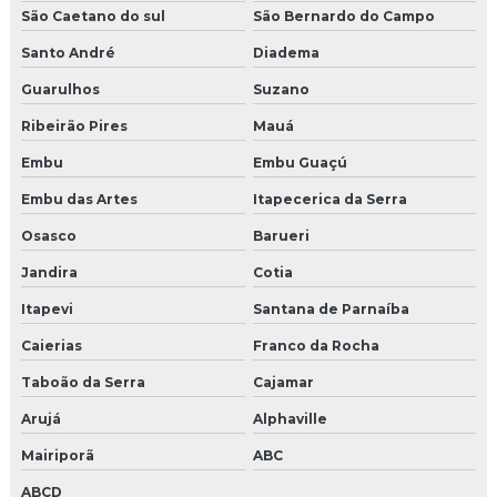
São Caetano do sul
São Bernardo do Campo
Serviços técnicos em elevadores
Santo André
Diadema
Soluções em elevadores
Guarulhos
Suzano
Ribeirão Pires
Mauá
Valor da manutenção do elevador
Embu
Embu Guaçú
Embu das Artes
Itapecerica da Serra
Osasco
Barueri
Jandira
Cotia
Itapevi
Santana de Parnaíba
Caierias
Franco da Rocha
Taboão da Serra
Cajamar
Arujá
Alphaville
Mairiporã
ABC
ABCD