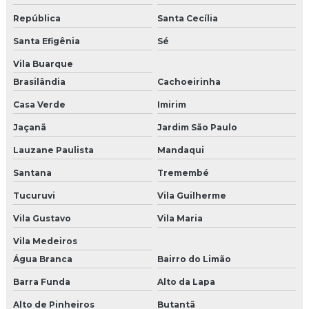
Manutenção de elevador
República
Santa Cecília
Santa Efigênia
Sé
Manutenção de elevador comercial
Vila Buarque
Manutenção elevador condomínio
Brasilândia
Cachoeirinha
Manutenção de elevador residencial
Casa Verde
Imirim
Jaçanã
Jardim São Paulo
Manutenção de elevador residencial em são paulo
Lauzane Paulista
Mandaqui
Manutenção de elevador em são paulo
Santana
Tremembé
Manutenção de elevador social
Tucuruvi
Vila Guilherme
Manutenção de elevadores empresas
Vila Gustavo
Vila Maria
Vila Medeiros
Manutenção de elevadores preço
Água Branca
Bairro do Limão
Manutenção de elevadores prediais
Barra Funda
Alto da Lapa
Manutenção de elevadores serviço
Alto de Pinheiros
Butantã