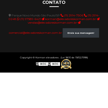
CONTATO
Parque Novo Mundo São Paulo/SP
(11) 2914-7506
(11) 2914-
0248
(11) 97589-6421
korman@elevadoreskorman.com.br
vendas@elevadoreskorman.com.br
comercial@elevadoreskorman.com.br
Envie sua mensagem!
Copyright © Korman elevadores . (Lei 9610 de 19/02/1998)
W3C
W3C