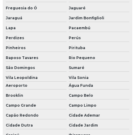
Freguesia do Ó
Jaguaré
Manutenção de elevadores em sp
Jaraguá
Jardim Bonfiglioli
Manutenção elevadores valor
Lapa
Pacaembú
Manutenção mecânica de elevadores
Perdizes
Perús
Pinheiros
Pirituba
Manutenção preventiva e corretiva de elevadores
Raposo Tavares
Rio Pequeno
Manutenção preventiva de elevador em são paulo
São Domingos
Sumaré
Manutenção preventiva de elevadores
Vila Leopoldina
Vila Sonia
Aeroporto
Água Funda
Manutenção e reforma de elevadores
Brooklin
Campo Belo
Modernização de cabines de elevadores
Campo Grande
Campo Limpo
Modernização de elevador
Capão Redondo
Cidade Ademar
Modernização de elevador em são paulo
Cidade Dutra
Cidade Jardim